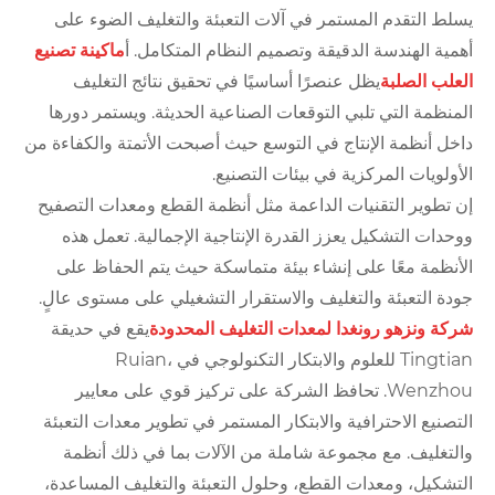
يسلط التقدم المستمر في آلات التعبئة والتغليف الضوء على
أهمية الهندسة الدقيقة وتصميم النظام المتكامل. أ
ماكينة تصنيع
العلب الصلبة
يظل عنصرًا أساسيًا في تحقيق نتائج التغليف
المنظمة التي تلبي التوقعات الصناعية الحديثة. ويستمر دورها
داخل أنظمة الإنتاج في التوسع حيث أصبحت الأتمتة والكفاءة من
الأولويات المركزية في بيئات التصنيع.
إن تطوير التقنيات الداعمة مثل أنظمة القطع ومعدات التصفيح
ووحدات التشكيل يعزز القدرة الإنتاجية الإجمالية. تعمل هذه
الأنظمة معًا على إنشاء بيئة متماسكة حيث يتم الحفاظ على
جودة التعبئة والتغليف والاستقرار التشغيلي على مستوى عالٍ.
شركة ونزهو رونغدا لمعدات التغليف المحدودة
يقع في حديقة
Tingtian للعلوم والابتكار التكنولوجي في Ruian،
Wenzhou. تحافظ الشركة على تركيز قوي على معايير
التصنيع الاحترافية والابتكار المستمر في تطوير معدات التعبئة
والتغليف. مع مجموعة شاملة من الآلات بما في ذلك أنظمة
التشكيل، ومعدات القطع، وحلول التعبئة والتغليف المساعدة،