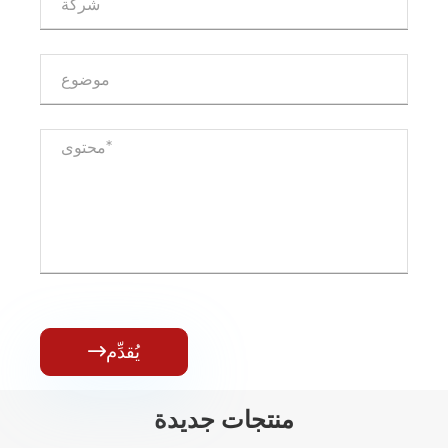
يُقدِّم

منتجات جديدة