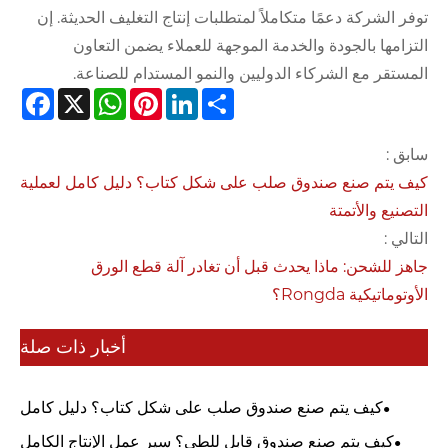
توفر الشركة دعمًا متكاملاً لمتطلبات إنتاج التغليف الحديثة. إن
التزامها بالجودة والخدمة الموجهة للعملاء يضمن التعاون
المستقر مع الشركاء الدوليين والنمو المستدام للصناعة.
cebook
WhatsApp
X
Pinterest
LinkedIn
Share
سابق :
كيف يتم صنع صندوق صلب على شكل كتاب؟ دليل كامل لعملية
التصنيع والأتمتة
التالي :
جاهز للشحن: ماذا يحدث قبل أن تغادر آلة قطع الورق
الأوتوماتيكية Rongda؟
أخبار ذات صلة
كيف يتم صنع صندوق صلب على شكل كتاب؟ دليل كامل
لعملية التصنيع والأتمتة
كيف يتم صنع صندوق قابل للطي؟ سير عمل الإنتاج الكامل