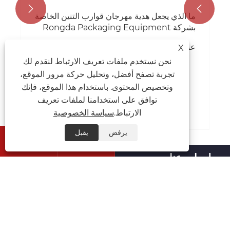


ما الذي يجعل هدية مهرجان قوارب التنين الخاصة
بشركة Rongda Packaging Equipment
Co., Ltd. مميزة للغاية هذا العام؟
عرض المزيد >>
X
نحن نستخدم ملفات تعريف الارتباط لنقدم لك
تجربة تصفح أفضل، وتحليل حركة مرور الموقع،
وتخصيص المحتوى. باستخدام هذا الموقع، فإنك
توافق على استخدامنا لملفات تعريف
الارتباط.
سياسة الخصوصية
يرفض
يقبل


معلومات عنا
منتجات
اتصل بنا